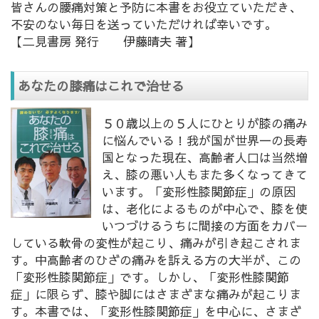
皆さんの腰痛対策と予防に本書をお役立ていただき、
不安のない毎日を送っていただければ幸いです。
【二見書房 発行 伊藤晴夫 著】
あなたの膝痛はこれで治せる
５０歳以上の５人にひとりが膝の痛み
に悩んでいる！我が国が世界一の長寿
国となった現在、高齢者人口は当然増
え、膝の悪い人もまた多くなってきて
います。「変形性膝関節症」の原因
は、老化によるものが中心で、膝を使
いつづけるうちに間接の方面をカバー
している軟骨の変性が起こり、痛みが引き起こされま
す。中高齢者のひざの痛みを訴える方の大半が、この
「変形性膝関節症」です。しかし、「変形性膝関節
症」に限らず、膝や脚にはさまざまな痛みが起こりま
す。本書では、「変形性膝関節症」を中心に、さまざ