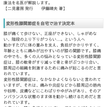
康法を名医が解説します。
【二見書房 発行 伊藤晴夫 著】
変形性膝関節症を自宅で治す決定本
膝が痛くて歩けない、正座ができない、しゃがめな
い、階段の上り下りがつらい…。という人へ
動かすたびに体の重みを支え、負担がかかりやすく、
年齢とともに痛みが出やすいのが膝の関節です。膝痛
の中でも、多くの人の悩みとなっている変形性膝関節
症は、膝の軟骨がすり減って骨と骨がぶつかり合い、
膝周辺の組織を刺激するために痛みが起こるのだと言
われています。
変形性膝関節症は、なかなかよくならないと言われて
いますが、それは、痛みや炎症などから膝周辺の筋肉
や靱帯、皮膚などにこわばりやゆがみがあり、そのア
ンバランスな状態のまま体を動かし続けるためだと言
われています。