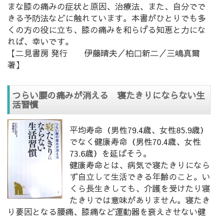
まな膝の痛みの症状と原因、治療法、また、自分でで
きる予防法などに触れています。本書がひとりでも多
くの方の役に立ち、膝の痛みを和らげる知恵と力にな
れば、幸いです。
【二見書房 発行 伊藤晴夫／柏口新二／三嶋真爾
著】
つらい腰の痛みが消える 寝たきりにならない生
活習慣
平均寿命（男性79.4歳、女性85.9歳）
でなく健康寿命（男性70.4歳、女性
73.6歳）を延ばそう。
健康寿命とは、病気で寝たきりになら
ず自立して生活できる年齢のこと。い
くら長生きしても、介護を受けたり寝
たきりでは意味がありません。寝たき
り要因となる腰痛、膝痛など運動器を衰えさせない健